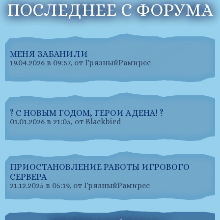
ПОСЛЕДНЕЕ С ФОРУМА
МЕНЯ ЗАБАНИЛИ
19.04.2026 в 09:57, от ГрязныйРамирес
? С НОВЫМ ГОДОМ, ГЕРОИ АДЕНА! ?
01.01.2026 в 21:05, от Blackbird
ПРИОСТАНОВЛЕНИЕ РАБОТЫ ИГРОВОГО
СЕРВЕРА
21.12.2025 в 05:19, от ГрязныйРамирес